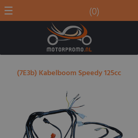
☰
(0)
(7E3b) Kabelboom Speedy 125cc