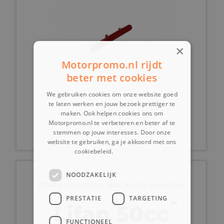
×
Motorpromo.nl rijdt
beter met cookies
We gebruiken cookies om onze website goed
te laten werken en jouw bezoek prettiger te
€ 4,99
maken. Ook helpen cookies ons om
Motorpromo.nl te verbeteren en beter af te
stemmen op jouw interesses. Door onze
website te gebruiken, ga je akkoord met ons
cookiebeleid.
Lees verder
NOODZAKELIJK
(29A1a) Orion Lifan 50cc 4-takt motorblok
PRESTATIE
TARGETING
FUNCTIONEEL