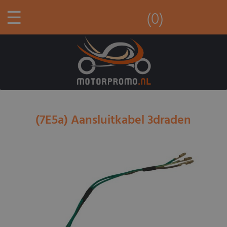
☰
(0)
(7E5a) Aansluitkabel 3draden