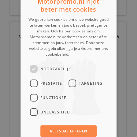
Motorpromo.nl rijdt
beter met cookies
We gebruiken cookies om onze website goed
te laten werken en jouw bezoek prettiger te
maken. Ook helpen cookies ons om
Motorhandschoen MKX Serino zwart XL (107-5-
Motorpromo.nl te verbeteren en beter af te
stemmen op jouw interesses. Door onze
d)
website te gebruiken, ga je akkoord met ons
cookiebeleid.
Lees verder
NOODZAKELIJK
PRESTATIE
TARGETING
FUNCTIONEEL
UNCLASSIFIED
€ 27,99
ALLES ACCEPTEREN