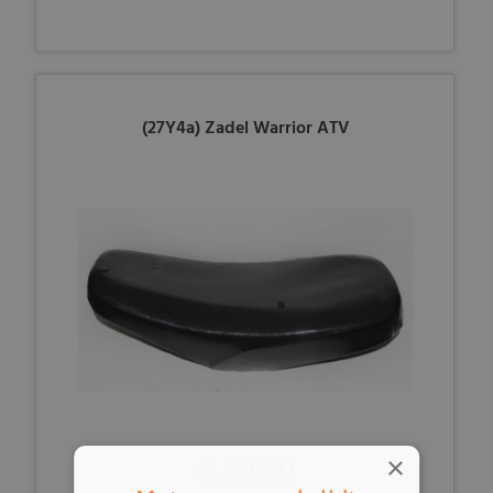
(27Y4a) Zadel Warrior ATV
€ 29,99
×