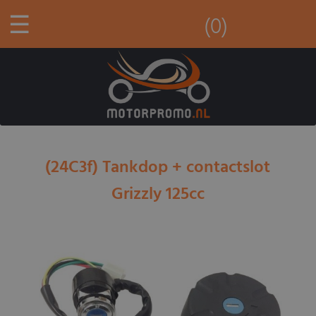
☰
(0)
(24C3f) Tankdop + contactslot
Grizzly 125cc