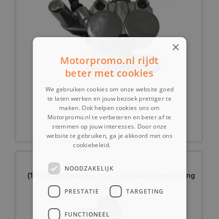
×
Motorpromo.nl rijdt
beter met cookies
We gebruiken cookies om onze website goed
te laten werken en jouw bezoek prettiger te
€ 44,99
maken. Ook helpen cookies ons om
Motorpromo.nl te verbeteren en beter af te
stemmen op jouw interesses. Door onze
website te gebruiken, ga je akkoord met ons
cookiebeleid.
Lees verder
NOODZAKELIJK
(10H3a) Wielnaaf/as links + remklauwbevestiging
100mm
PRESTATIE
TARGETING
FUNCTIONEEL