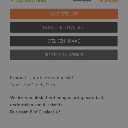
✔ op voorraad
€ 44,99
€ 34,99
BESTEL TELEFONISCH
STEL EEN VRAAG
PROEFRIT IN WINKEL
Product
: Tankdop + contactslot
Type: voor Grizzly 125cc
We leveren uitsluitend hoogwaardig materiaal,
onderdelen van A-selectie.
Dus geen B of C selectie !