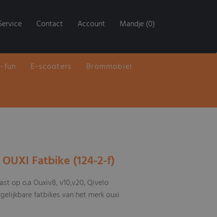
Service
Contact
Account
Mandje (0)
E-fun
E-scooters
Brommobiel
 OUXI Fatbike (124-2-f)
past op o.a Ouxiv8, v10,v20, Qivelo
rgelijkbare fatbikes van het merk ouxi