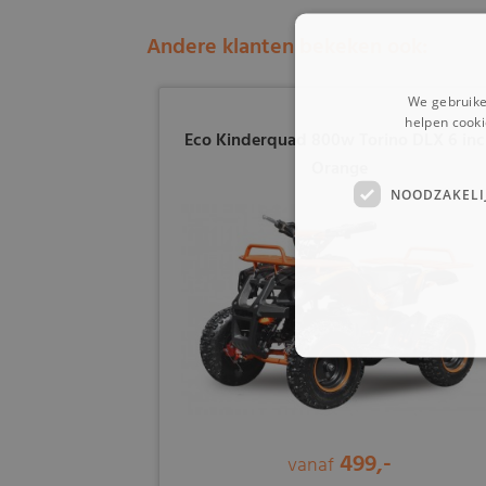
Andere klanten bekeken ook:
We gebruike
helpen cooki
Eco Kinderquad 800w Torino DLX 6 in
Orange
NOODZAKELI
499,-
vanaf