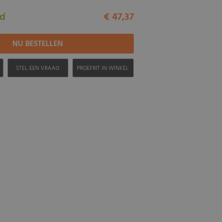
ad
€ 47,37
H
STEL EEN VRAAG
PROEFRIT IN WINKEL