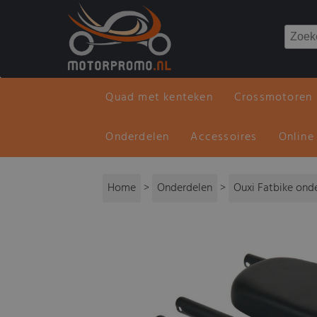
Quad met kenteken
Crossmotoren
Onderdelen
Accessoires
Online
Home
>
Onderdelen
>
Ouxi Fatbike ond