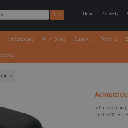
Home
Winkels
Kinderquads
Mini Bikes
Buggy's
Fatbike
 acties
erdelen
Achterzitje
achterzitje ouxi 
shuttle v10 en ve