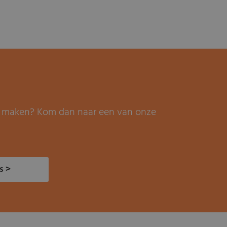
it maken? Kom dan naar een van onze
s >