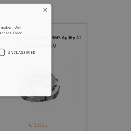
×
e maken. Ook
eresses. Door
5C4c) Koppelingsegment RMS Agility 4T
125cc (100360161)
UNCLASSIFIED
€ 39,99