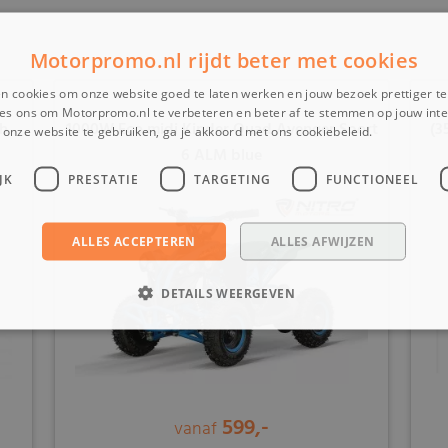
Motorpromo.nl rijdt beter met cookies
n cookies om onze website goed te laten werken en jouw bezoek prettiger t
es ons om Motorpromo.nl te verbeteren en beter af te stemmen op jouw int
ch
1000W Eco midi Kinder Quad Avenger Sport
(3
onze website te gebruiken, ga je akkoord met ons cookiebeleid.
Lees verder
6 ALM blue
JK
PRESTATIE
TARGETING
FUNCTIONEEL
ALLES ACCEPTEREN
ALLES AFWIJZEN
DETAILS WEERGEVEN
599,-
vanaf