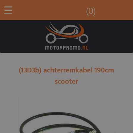
☰
(0)
(13D3b) achterremkabel 190cm
scooter