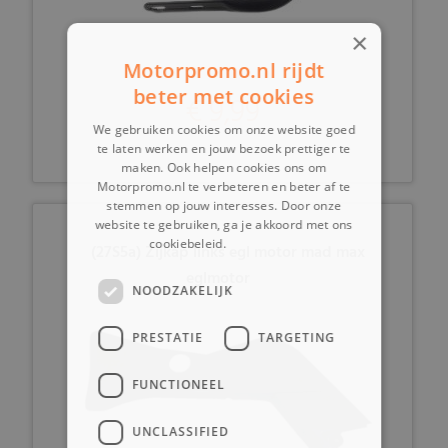
×
Motorpromo.nl rijdt
beter met cookies
€ 9,99
We gebruiken cookies om onze website goed
te laten werken en jouw bezoek prettiger te
maken. Ook helpen cookies ons om
Motorpromo.nl te verbeteren en beter af te
stemmen op jouw interesses. Door onze
website te gebruiken, ga je akkoord met ons
cookiebeleid.
Lees verder
(27S5a) Zijkap links egl motor mad max
eglmotor
NOODZAKELIJK
PRESTATIE
TARGETING
FUNCTIONEEL
UNCLASSIFIED