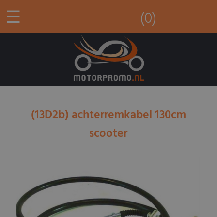
☰
(0)
(13D2b) achterremkabel 130cm
scooter