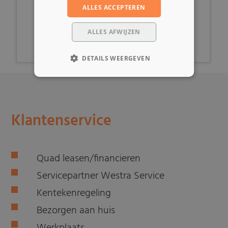
ALLES ACCEPTEREN
1299,-
vanaf
ALLES AFWIJZEN
DETAILS WEERGEVEN
Klantenservice
Quad leasen/financieren
Servicepartner Westra Service
Kentekenregeling
Bezorgen aan huis