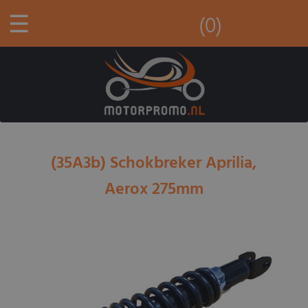
☰
(0)
(35A3b) Schokbreker Aprilia,
Aerox 275mm