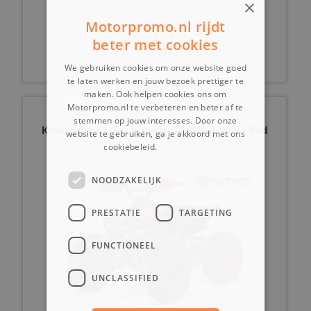
×
Motorpromo.nl rijdt
649,-
vanaf
beter met cookies
We gebruiken cookies om onze website goed
te laten werken en jouw bezoek prettiger te
maken. Ook helpen cookies ons om
Motorpromo.nl te verbeteren en beter af te
stemmen op jouw interesses. Door onze
Kinderquad 125cc Speedy GS RS8-A Sport Red
website te gebruiken, ga je akkoord met ons
cookiebeleid.
Lees verder
NOODZAKELIJK
PRESTATIE
TARGETING
FUNCTIONEEL
UNCLASSIFIED