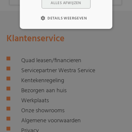
ALLES AFWIJZEN
DETAILS WEERGEVEN
Klantenservice
Quad leasen/financieren
Servicepartner Westra Service
Kentekenregeling
Bezorgen aan huis
Werkplaats
Onze showrooms
Algemene voorwaarden
Privacy