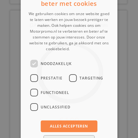
beter met cookies
We gebruiken cookies om onze website goed
te laten werken en jouw bezoek prettiger te
(2A3a) Nokkendeksel pakking 72mm
maken. Ook helpen cookies ons om
Motorpromo.nl te verbeteren en beter af te
stemmen op jouw interesses. Door onze
website te gebruiken, ga je akkoord met ons
cookiebeleid.
Lees verder
NOODZAKELIJK
PRESTATIE
TARGETING
FUNCTIONEEL
UNCLASSIFIED
€ 1,99
ALLES ACCEPTEREN