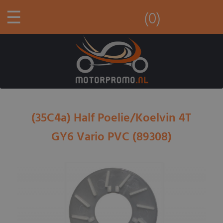
☰
(0)
(35C4a) Half Poelie/Koelvin 4T
GY6 Vario PVC (89308)