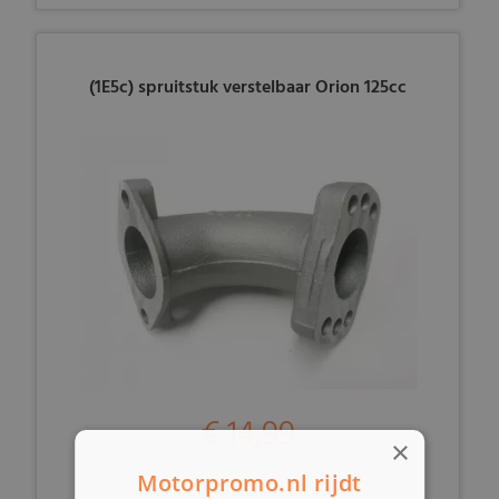
(1E5c) spruitstuk verstelbaar Orion 125cc
€ 14,99
×
Motorpromo.nl rijdt