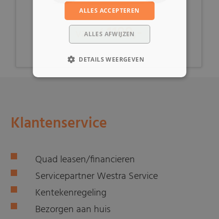
ALLES ACCEPTEREN
1199,-
vanaf
ALLES AFWIJZEN
DETAILS WEERGEVEN
Klantenservice
Quad leasen/financieren
Servicepartner Westra Service
Kentekenregeling
Bezorgen aan huis