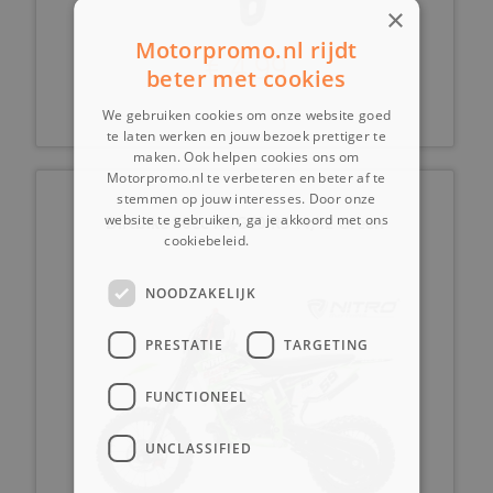
×
Motorpromo.nl rijdt
€ 4,99
beter met cookies
We gebruiken cookies om onze website goed
te laten werken en jouw bezoek prettiger te
maken. Ook helpen cookies ons om
Motorpromo.nl te verbeteren en beter af te
stemmen op jouw interesses. Door onze
Dirtbike 50cc NRG50 RS 14/12 Green
website te gebruiken, ga je akkoord met ons
cookiebeleid.
Lees verder
NOODZAKELIJK
PRESTATIE
TARGETING
FUNCTIONEEL
UNCLASSIFIED