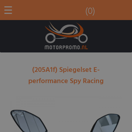
☰
(0)
(205A1f) Spiegelset E-
performance Spy Racing