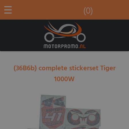
☰
(0)
(36B6b) complete stickerset Tiger
1000W