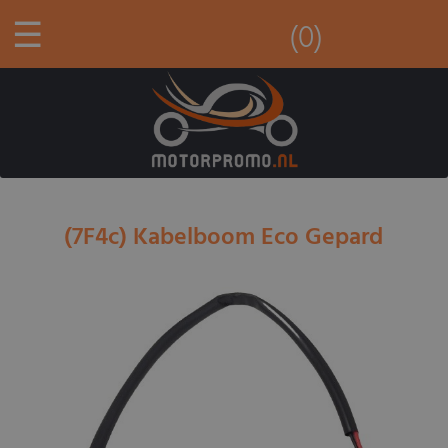
☰
(0)
(7F4c) Kabelboom Eco Gepard