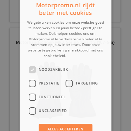
€ 34,99
Motorpromo.nl rijdt
beter met cookies
We gebruiken cookies om onze website goed
te laten werken en jouw bezoek prettiger te
maken. Ook helpen cookies ons om
Motorpromo.nl te verbeteren en beter af te
Motorhandschoen MKX Serino zwart S (107-5-a)
stemmen op jouw interesses. Door onze
website te gebruiken, ga je akkoord met ons
cookiebeleid.
Lees verder
NOODZAKELIJK
PRESTATIE
TARGETING
FUNCTIONEEL
UNCLASSIFIED
ALLES ACCEPTEREN