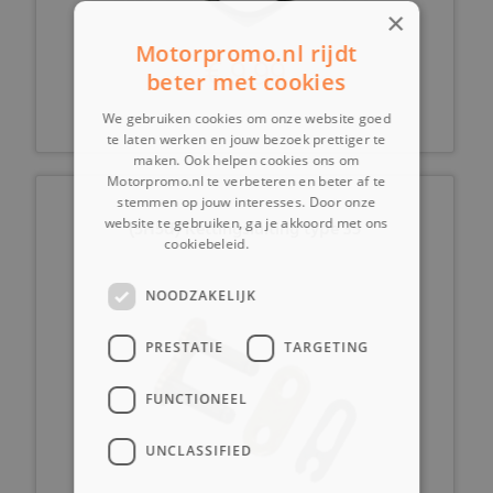
×
Motorpromo.nl rijdt
€ 9,99
beter met cookies
We gebruiken cookies om onze website goed
te laten werken en jouw bezoek prettiger te
maken. Ook helpen cookies ons om
Motorpromo.nl te verbeteren en beter af te
stemmen op jouw interesses. Door onze
website te gebruiken, ga je akkoord met ons
(5H5d) Kettingsluiting type 35
cookiebeleid.
Lees verder
NOODZAKELIJK
PRESTATIE
TARGETING
FUNCTIONEEL
UNCLASSIFIED