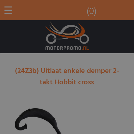
☰
(0)
(24Z3b) Uitlaat enkele demper 2-
takt Hobbit cross