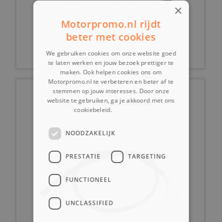
×
Motorpromo.nl rijdt
€ 29,99
beter met cookies
We gebruiken cookies om onze website goed
te laten werken en jouw bezoek prettiger te
maken. Ook helpen cookies ons om
Motorpromo.nl te verbeteren en beter af te
stemmen op jouw interesses. Door onze
website te gebruiken, ga je akkoord met ons
(7J3c) Handremschakelaar
cookiebeleid.
Lees verder
NOODZAKELIJK
PRESTATIE
TARGETING
FUNCTIONEEL
UNCLASSIFIED