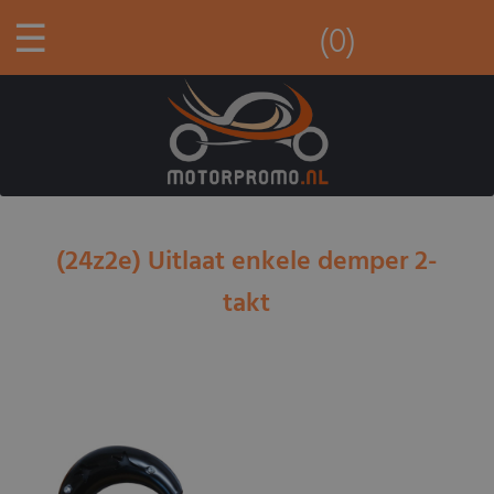
☰
(0)
(24z2e) Uitlaat enkele demper 2-
takt