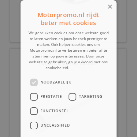
×
Motorpromo.nl rijdt
€ 44,99
beter met cookies
We gebruiken cookies om onze website goed
te laten werken en jouw bezoek prettiger te
maken. Ook helpen cookies ons om
Motorpromo.nl te verbeteren en beter af te
stemmen op jouw interesses. Door onze
website te gebruiken, ga je akkoord met ons
(9A3a) Oliepijlstok dirtbike
cookiebeleid.
Lees verder
NOODZAKELIJK
PRESTATIE
TARGETING
FUNCTIONEEL
UNCLASSIFIED