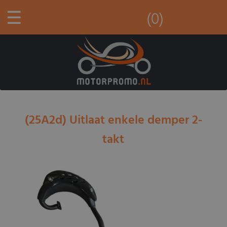
☰
(0)
(25A2d) Uitlaat enkele demper 2-
takt