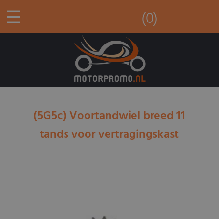
☰
(0)
(5G5c) Voortandwiel breed 11
tands voor vertragingskast