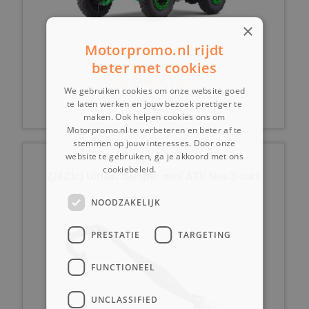
×
Motorpromo.nl rijdt
beter met cookies
€ 649,00
We gebruiken cookies om onze website goed
te laten werken en jouw bezoek prettiger te
maken. Ook helpen cookies ons om
Motorpromo.nl te verbeteren en beter af te
stemmen op jouw interesses. Door onze
website te gebruiken, ga je akkoord met ons
cookiebeleid.
Lees verder
(24Z1c) Uitlaat demper mini ATV Sios 2-takt
NOODZAKELIJK
PRESTATIE
TARGETING
FUNCTIONEEL
UNCLASSIFIED