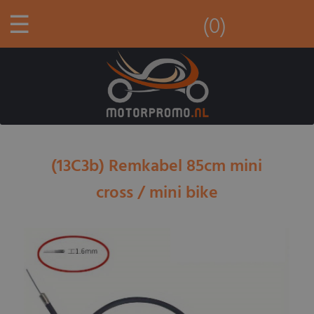
☰
(0)
(13C3b) Remkabel 85cm mini
cross / mini bike