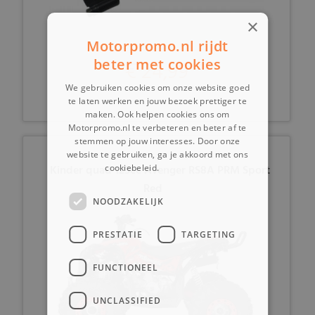
×
Motorpromo.nl rijdt
beter met cookies
€ 24,99
We gebruiken cookies om onze website goed
te laten werken en jouw bezoek prettiger te
maken. Ook helpen cookies ons om
Motorpromo.nl te verbeteren en beter af te
stemmen op jouw interesses. Door onze
website te gebruiken, ga je akkoord met ons
Kinder quad 125cc Avenger RS8A PRM Sport
cookiebeleid.
Lees verder
Red
NOODZAKELIJK
PRESTATIE
TARGETING
FUNCTIONEEL
UNCLASSIFIED