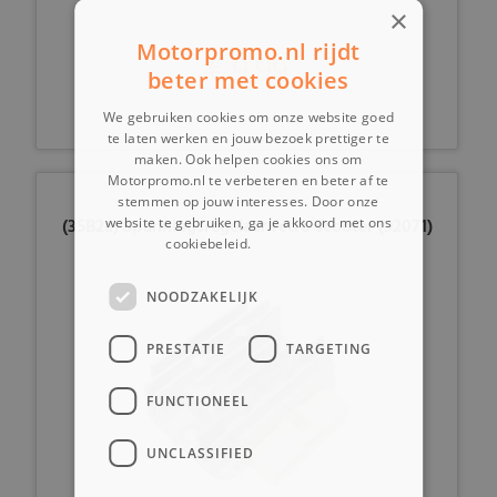
×
Motorpromo.nl rijdt
€ 9,99
beter met cookies
We gebruiken cookies om onze website goed
te laten werken en jouw bezoek prettiger te
maken. Ook helpen cookies ons om
Motorpromo.nl te verbeteren en beter af te
stemmen op jouw interesses. Door onze
(35B2a) Spanningsregelaar retro scooter (92071)
website te gebruiken, ga je akkoord met ons
cookiebeleid.
Lees verder
NOODZAKELIJK
PRESTATIE
TARGETING
FUNCTIONEEL
UNCLASSIFIED