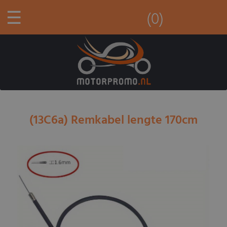
☰
(0)
(13C6a) Remkabel lengte 170cm