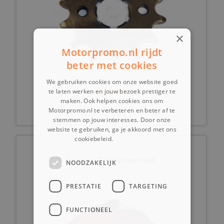
×
Motorpromo.nl rijdt
beter met cookies
We gebruiken cookies om onze website goed
€ 9,99
te laten werken en jouw bezoek prettiger te
maken. Ook helpen cookies ons om
Motorpromo.nl te verbeteren en beter af te
stemmen op jouw interesses. Door onze
website te gebruiken, ga je akkoord met ons
cookiebeleid.
Lees verder
Crossjas Racing team Red
NOODZAKELIJK
PRESTATIE
TARGETING
FUNCTIONEEL