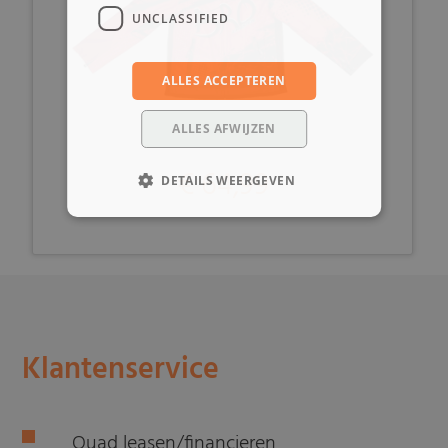
UNCLASSIFIED
ALLES ACCEPTEREN
ALLES AFWIJZEN
€ 64,99
DETAILS WEERGEVEN
Klantenservice
Quad leasen/financieren