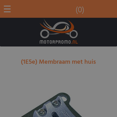
☰
(0)
(1E5e) Membraam met huis