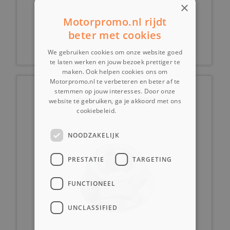
×
Motorpromo.nl rijdt
€ 22,99
beter met cookies
We gebruiken cookies om onze website goed
te laten werken en jouw bezoek prettiger te
maken. Ook helpen cookies ons om
Motorpromo.nl te verbeteren en beter af te
stemmen op jouw interesses. Door onze
(8i3h) Kraagmoer M15
website te gebruiken, ga je akkoord met ons
cookiebeleid.
Lees verder
NOODZAKELIJK
PRESTATIE
TARGETING
FUNCTIONEEL
UNCLASSIFIED