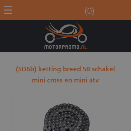
☰
(0)
(5D6b) ketting breed 58 schakel
mini cross en mini atv