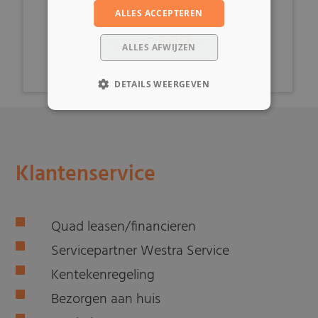
ALLES ACCEPTEREN
549,-
vanaf
ALLES AFWIJZEN
DETAILS WEERGEVEN
Klantenservice
Quad leasen/financieren
Servicepartner Westra Service
Kentekenregeling
Bezorgen aan huis