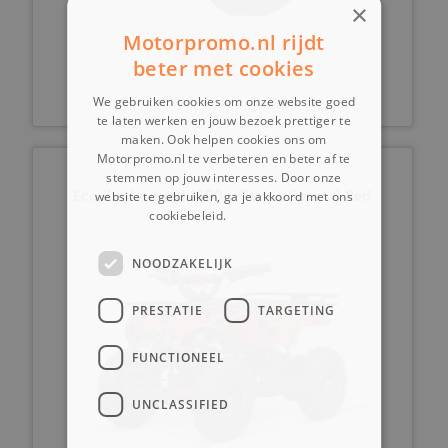
×
Motorpromo.nl rijdt
€ 54,99
beter met cookies
We gebruiken cookies om onze website goed
te laten werken en jouw bezoek prettiger te
maken. Ook helpen cookies ons om
Motorpromo.nl te verbeteren en beter af te
stemmen op jouw interesses. Door onze
Eco Kinderquad 1000w Torino Sport 6 Red
website te gebruiken, ga je akkoord met ons
cookiebeleid.
Lees verder
NOODZAKELIJK
PRESTATIE
TARGETING
FUNCTIONEEL
UNCLASSIFIED