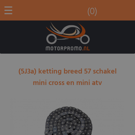
☰
(0)
(5J3a) ketting breed 57 schakel
mini cross en mini atv