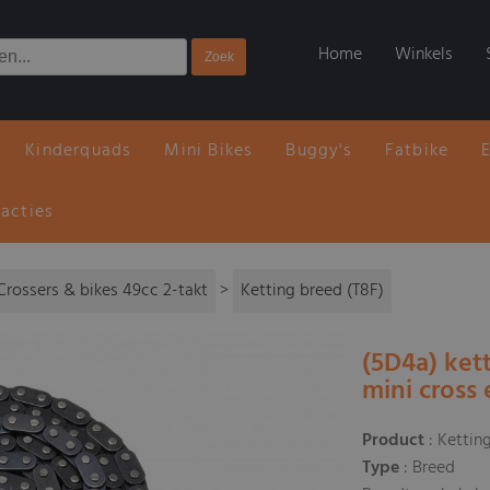
Home
Winkels
Kinderquads
Mini Bikes
Buggy's
Fatbike
 acties
Crossers & bikes 49cc 2-takt
>
Ketting breed (T8F)
(5D4a) ket
mini cross 
Product
: Kettin
Type
: Breed