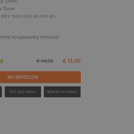
ca. 10mm
a. 15mm
t 49cc mini cross en mini atv
uitend hoogwaardig materiaal
ad
€ 14,99
€ 13,00
H
STEL EEN VRAAG
PROEFRIT IN WINKEL