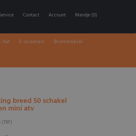
Service
Contact
Account
Mandje (0)
E-fun
E-scooters
Brommobiel
ting breed 50 schakel
en mini atv
g (T8F)