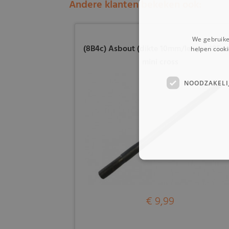
Andere klanten bekeken ook:
We gebruike
(8B4c) Asbout (dikte 10mm/lengte 185
helpen cooki
mini cross
NOODZAKELI
€ 9,99