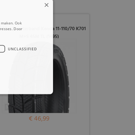
×
e maken. Ook
8A3e) Scooterband Kenda 11-110/70 K701
eresses. Door
M+S 45M TL (1495)
UNCLASSIFIED
€ 46,99