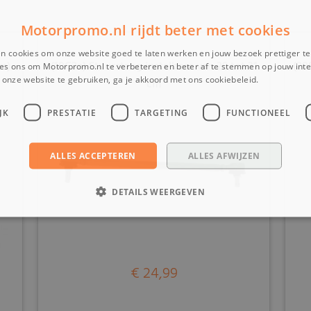
Motorpromo.nl rijdt beter met cookies
n cookies om onze website goed te laten werken en jouw bezoek prettiger t
mm)
(10C2a) Stuurstang instelbaar van 29 tot 31
(20
es ons om Motorpromo.nl te verbeteren en beter af te stemmen op jouw int
onze website te gebruiken, ga je akkoord met ons cookiebeleid.
Lees verder
cm
JK
PRESTATIE
TARGETING
FUNCTIONEEL
ALLES ACCEPTEREN
ALLES AFWIJZEN
DETAILS WEERGEVEN
€ 24,99