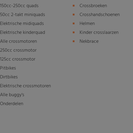
150cc-250cc quads
Crossbroeken
50cc 2-takt miniquads
Crosshandschoenen
Elektrische midiquads
Helmen
Elektrische kinderquad
Kinder crosslaarzen
Alle crossmotoren
Nekbrace
250cc crossmotor
125cc crossmotor
Pitbikes
Dirtbikes
Elektrische crossmotoren
Alle buggy's
Onderdelen