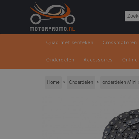
Quad met kenteken
Crossmotoren
Onderdelen
Accessoires
Online
Home
>
Onderdelen
>
onderdelen Mini 