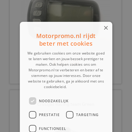
×
Motorpromo.nl rijdt
beter met cookies
We gebruiken cookies om onze website goed
te laten werken en jouw bezoek prettiger te
€ 69,99
maken. Ook helpen cookies ons om
Motorpromo.nl te verbeteren en beter af te
stemmen op jouw interesses. Door onze
website te gebruiken, ga je akkoord met ons
cookiebeleid.
Lees verder
NOODZAKELIJK
Crossjas Racing team Green
PRESTATIE
TARGETING
FUNCTIONEEL