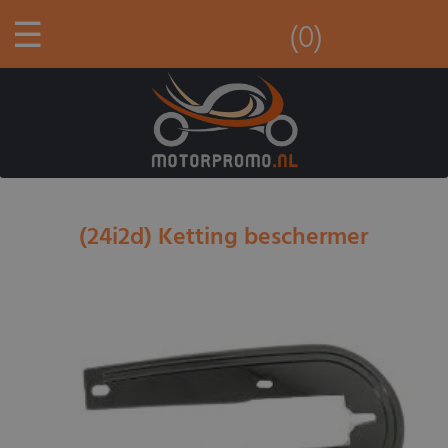
☰
(0)
(24i2d) Ketting beschermer