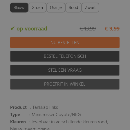
Blauw
Groen
Oranje
Rood
Zwart
✔ op voorraad
€ 13,99
€ 9,99
BESTEL TELEFONISCH
STEL EEN VRAAG
PROEFRIT IN WINKEL
Product
: Tankkap links
Type
: Minicrosser Coyote/NRG
Kleuren
: leverbaar in verschillende kleuren rood,
blauw, zwart, oranje.