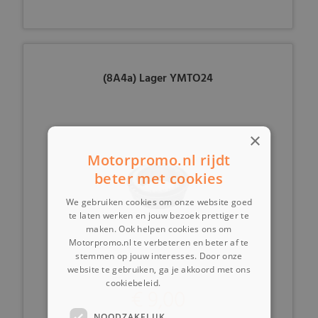
(8A4a) Lager YMTO24
×
Motorpromo.nl rijdt
beter met cookies
We gebruiken cookies om onze website goed
te laten werken en jouw bezoek prettiger te
maken. Ook helpen cookies ons om
Motorpromo.nl te verbeteren en beter af te
stemmen op jouw interesses. Door onze
website te gebruiken, ga je akkoord met ons
cookiebeleid.
Lees verder
€ 9,00
NOODZAKELIJK