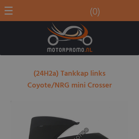
☰
(0)
(24H2a) Tankkap links
Coyote/NRG mini Crosser