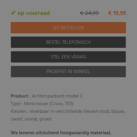
✔ op voorraad
€ 24,99
€ 19,99
BESTEL TELEFONISCH
STEL EEN VRAAG
PROEFRIT IN WINKEL
Product
: Achterspatbord model C
Type : Minicrosser (Croxx, 703)
Kleuren : leverbaar in verschillende kleuren rood, blauw,
zwart, oranje, groen.
We leveren uitsluitend hoogwaardig materiaal,