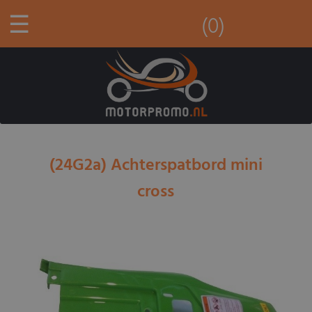
☰
(0)
(24G2a) Achterspatbord mini
cross