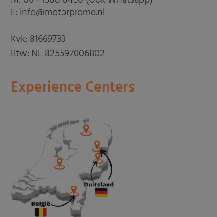
M:
06 - 1588 8450 (Ook Whatsapp)
E: info@motorpromo.nl
Kvk: 81669739
Btw: NL 825597006B02
Experience Centers