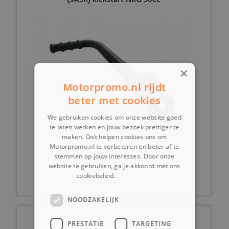
(9A3h) kickstart NRG 50cc
×
Motorpromo.nl rijdt
beter met cookies
We gebruiken cookies om onze website goed
te laten werken en jouw bezoek prettiger te
maken. Ook helpen cookies ons om
Motorpromo.nl te verbeteren en beter af te
€ 24,99
stemmen op jouw interesses. Door onze
website te gebruiken, ga je akkoord met ons
cookiebeleid.
Lees verder
NOODZAKELIJK
PRESTATIE
TARGETING