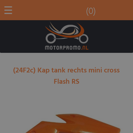
☰
(0)
(24F2c) Kap tank rechts mini cross
Flash RS