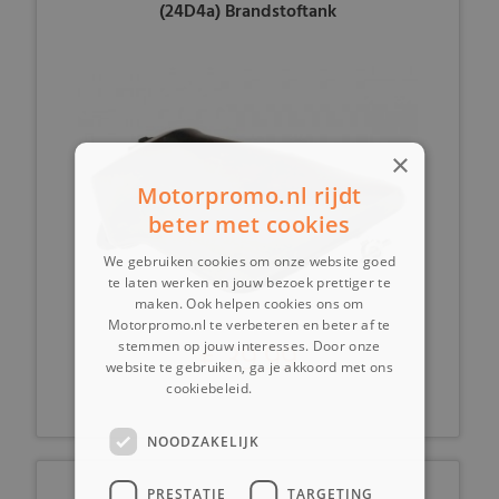
(24D4a) Brandstoftank
×
Motorpromo.nl rijdt
beter met cookies
We gebruiken cookies om onze website goed
te laten werken en jouw bezoek prettiger te
maken. Ook helpen cookies ons om
Motorpromo.nl te verbeteren en beter af te
€ 39,99
stemmen op jouw interesses. Door onze
website te gebruiken, ga je akkoord met ons
cookiebeleid.
Lees verder
NOODZAKELIJK
PRESTATIE
TARGETING