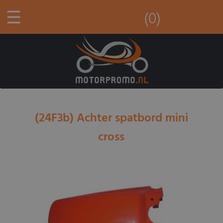
☰
(0)
(24F3b) Achter spatbord mini
cross