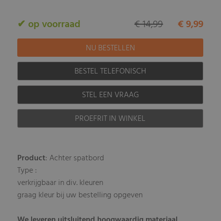
✔ op voorraad
€ 14,99
€ 9,99
BESTEL TELEFONISCH
STEL EEN VRAAG
PROEFRIT IN WINKEL
Product
: Achter spatbord
Type :
verkrijgbaar in div. kleuren
graag kleur bij uw bestelling opgeven
We leveren uitsluitend hoogwaardig materiaal,