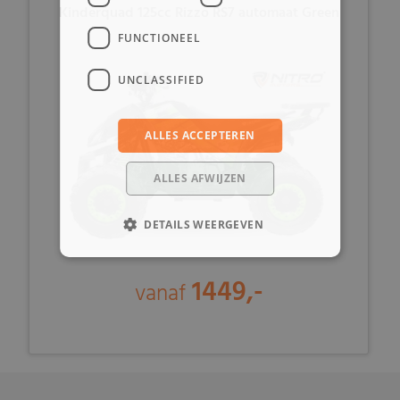
Kinderquad 125cc Rizzo RS7 automaat Green
FUNCTIONEEL
UNCLASSIFIED
ALLES ACCEPTEREN
ALLES AFWIJZEN
DETAILS WEERGEVEN
1449,-
vanaf