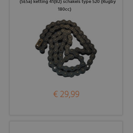
(5E5a) ketting 41(82) schakels type 520 (Rugby
180cc)
€ 29,99