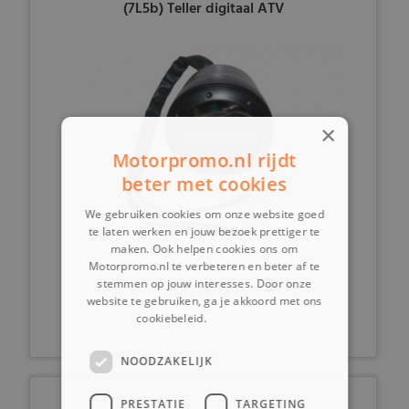
(7L5b) Teller digitaal ATV
×
Motorpromo.nl rijdt
beter met cookies
We gebruiken cookies om onze website goed
te laten werken en jouw bezoek prettiger te
maken. Ook helpen cookies ons om
Motorpromo.nl te verbeteren en beter af te
€ 34,99
stemmen op jouw interesses. Door onze
website te gebruiken, ga je akkoord met ons
cookiebeleid.
Lees verder
NOODZAKELIJK
PRESTATIE
TARGETING