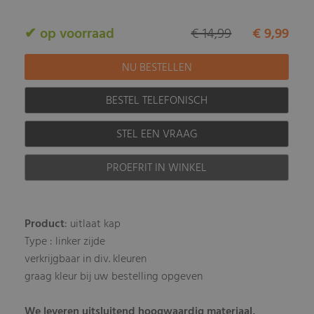
✔ op voorraad
€ 14,99
€ 9,99
BESTEL TELEFONISCH
STEL EEN VRAAG
PROEFRIT IN WINKEL
Product
: uitlaat kap
Type : linker zijde
verkrijgbaar in div. kleuren
graag kleur bij uw bestelling opgeven
We leveren uitsluitend hoogwaardig materiaal,