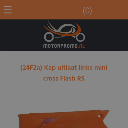
☰
(0)
(24F2a) Kap uitlaat links mini
cross Flash RS