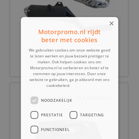
×
Motorpromo.nl rijdt
beter met cookies
We gebruiken cookies om onze website goed
€ 110,20
te laten werken en jouw bezoek prettiger te
maken. Ook helpen cookies ons om
Motorpromo.nl te verbeteren en beter af te
stemmen op jouw interesses. Door onze
website te gebruiken, ga je akkoord met ons
cookiebeleid.
Lees verder
(27E4c) Accu 48Volt / 10.4 Ah Lithium
NOODZAKELIJK
PRESTATIE
TARGETING
FUNCTIONEEL