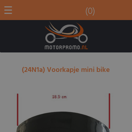
☰
(0)
(24N1a) Voorkapje mini bike