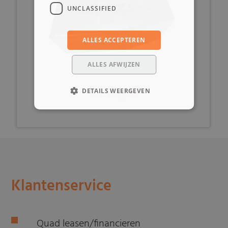
UNCLASSIFIED
ALLES ACCEPTEREN
ALLES AFWIJZEN
€ 274,99
DETAILS WEERGEVEN
Klantenservice
Quad leasen/financieren