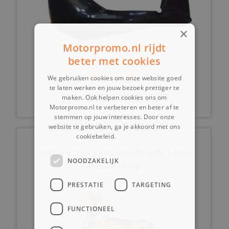
×
Motorpromo.nl rijdt
beter met cookies
€ 29,99
We gebruiken cookies om onze website goed
te laten werken en jouw bezoek prettiger te
maken. Ook helpen cookies ons om
Motorpromo.nl te verbeteren en beter af te
stemmen op jouw interesses. Door onze
website te gebruiken, ga je akkoord met ons
cookiebeleid.
Lees verder
Dirtbike 125cc Chilly UX URX 12/10 E-Start
NOODZAKELIJK
Automaat Oranje
PRESTATIE
TARGETING
FUNCTIONEEL