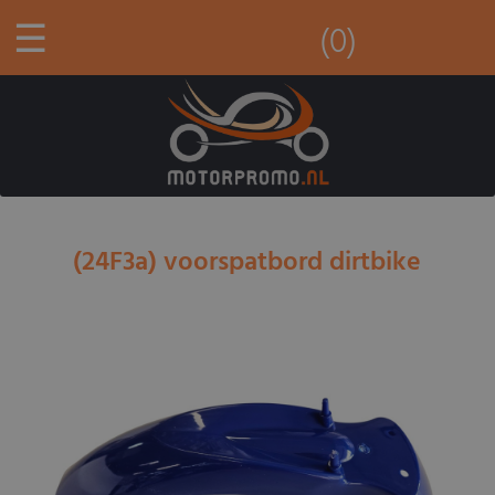
☰
(0)
(24F3a) voorspatbord dirtbike