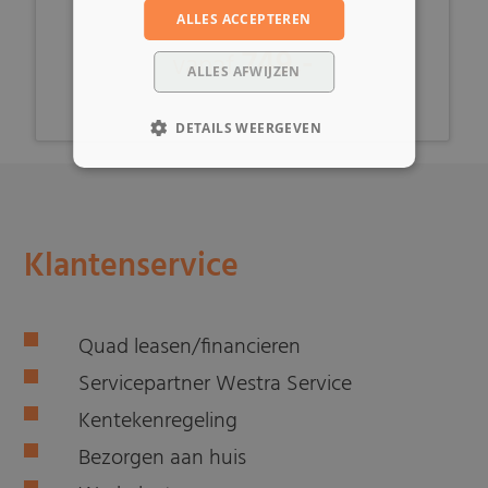
ALLES ACCEPTEREN
749,-
vanaf
ALLES AFWIJZEN
DETAILS WEERGEVEN
Klantenservice
Quad leasen/financieren
Servicepartner Westra Service
Kentekenregeling
Bezorgen aan huis