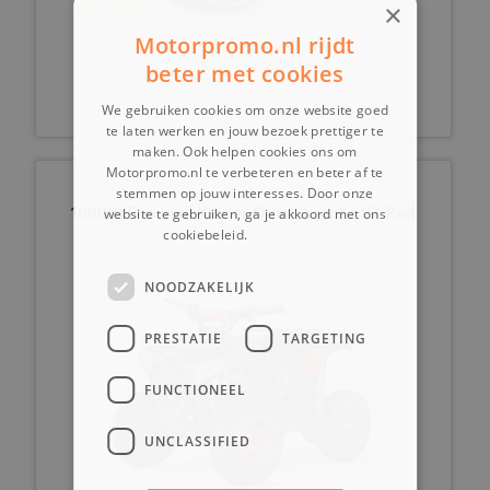
×
Motorpromo.nl rijdt
€ 14,99
beter met cookies
We gebruiken cookies om onze website goed
te laten werken en jouw bezoek prettiger te
maken. Ook helpen cookies ons om
Motorpromo.nl te verbeteren en beter af te
stemmen op jouw interesses. Door onze
1000W Eco mini Kinder Quad Acanto VX Red
website te gebruiken, ga je akkoord met ons
cookiebeleid.
Lees verder
NOODZAKELIJK
PRESTATIE
TARGETING
FUNCTIONEEL
UNCLASSIFIED