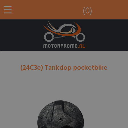
☰
(0)
(24C3e) Tankdop pocketbike