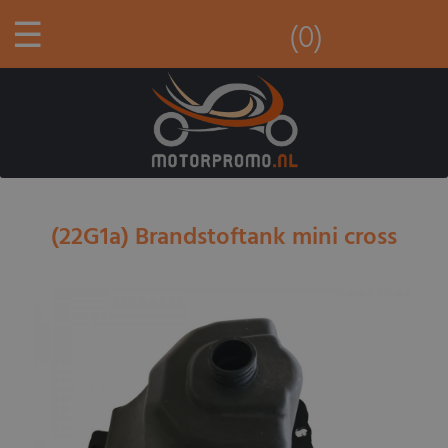
☰
(0)
(22G1a) Brandstoftank mini cross