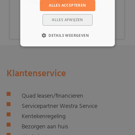
ALLES ACCEPTEREN
999,-
vanaf
ALLES AFWIJZEN
DETAILS WEERGEVEN
Klantenservice
Quad leasen/financieren
Servicepartner Westra Service
Kentekenregeling
Bezorgen aan huis