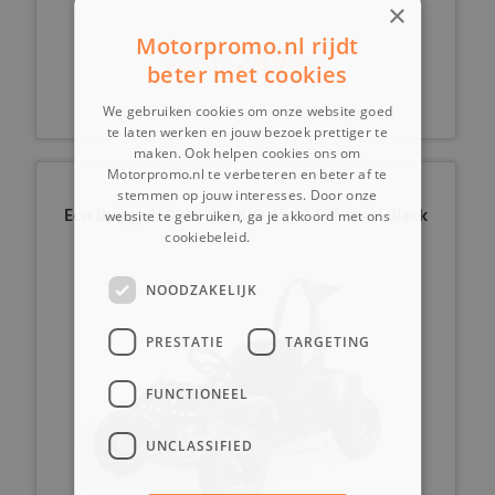
×
Motorpromo.nl rijdt
2499,-
vanaf
beter met cookies
We gebruiken cookies om onze website goed
te laten werken en jouw bezoek prettiger te
maken. Ook helpen cookies ons om
Motorpromo.nl te verbeteren en beter af te
stemmen op jouw interesses. Door onze
Eco Buggy 1000W GO KID 6'' 48 Off-road Black
website te gebruiken, ga je akkoord met ons
cookiebeleid.
Lees verder
NOODZAKELIJK
PRESTATIE
TARGETING
FUNCTIONEEL
UNCLASSIFIED