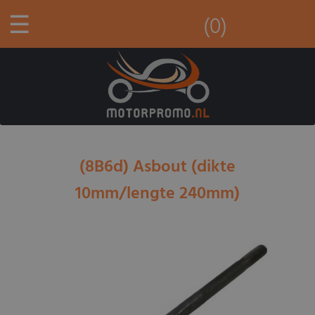
☰
(0)
(8B6d) Asbout (dikte
10mm/lengte 240mm)