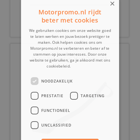
×
Motorpromo.nl rijdt
€ 12,99
beter met cookies
We gebruiken cookies om onze website goed
te laten werken en jouw bezoek prettiger te
maken. Ook helpen cookies ons om
Motorpromo.nl te verbeteren en beter af te
stemmen op jouw interesses. Door onze
(6G2c) Rempedaal 24cm Orion 21A
website te gebruiken, ga je akkoord met ons
cookiebeleid.
Lees verder
NOODZAKELIJK
PRESTATIE
TARGETING
FUNCTIONEEL
UNCLASSIFIED