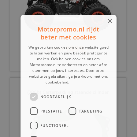
×
Motorpromo.nl rijdt
beter met cookies
1499,-
vanaf
We gebruiken cookies om onze website goed
te laten werken en jouw bezoek prettiger te
maken. Ook helpen cookies ons om
Motorpromo.nl te verbeteren en beter af te
stemmen op jouw interesses. Door onze
website te gebruiken, ga je akkoord met ons
cookiebeleid.
Lees verder
(2B6b) Carterpakking staande cilinder
NOODZAKELIJK
PRESTATIE
TARGETING
FUNCTIONEEL