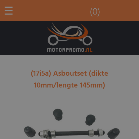
☰
(0)
(17i5a) Asboutset (dikte
10mm/lengte 145mm)