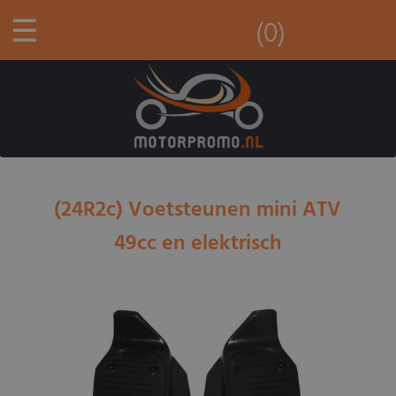
☰
(0)
(24R2c) Voetsteunen mini ATV
49cc en elektrisch