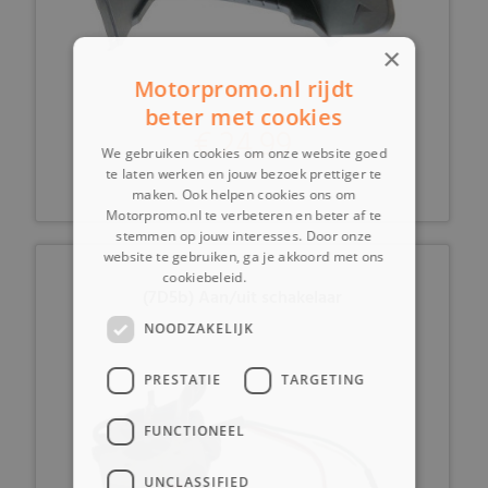
×
Motorpromo.nl rijdt
beter met cookies
€ 24,99
We gebruiken cookies om onze website goed
te laten werken en jouw bezoek prettiger te
maken. Ook helpen cookies ons om
Motorpromo.nl te verbeteren en beter af te
stemmen op jouw interesses. Door onze
website te gebruiken, ga je akkoord met ons
cookiebeleid.
Lees verder
(7D5b) Aan/uit schakelaar
NOODZAKELIJK
PRESTATIE
TARGETING
FUNCTIONEEL
UNCLASSIFIED