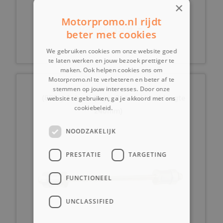
×
Motorpromo.nl rijdt
399,-
vanaf
beter met cookies
We gebruiken cookies om onze website goed
te laten werken en jouw bezoek prettiger te
maken. Ook helpen cookies ons om
Motorpromo.nl te verbeteren en beter af te
stemmen op jouw interesses. Door onze
(8B5e) Asbout (lager 26mm / bout lengte
website te gebruiken, ga je akkoord met ons
cookiebeleid.
Lees verder
240mm)
NOODZAKELIJK
PRESTATIE
TARGETING
FUNCTIONEEL
UNCLASSIFIED