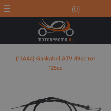
☰
(0)
(13A4a) Gaskabel ATV 49cc tot
125cc