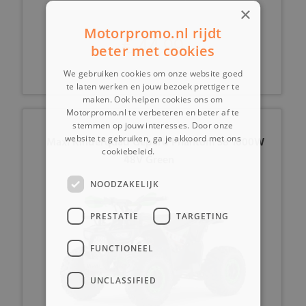
×
Motorpromo.nl rijdt
€ 44,99
beter met cookies
We gebruiken cookies om onze website goed
te laten werken en jouw bezoek prettiger te
maken. Ook helpen cookies ons om
Motorpromo.nl te verbeteren en beter af te
stemmen op jouw interesses. Door onze
website te gebruiken, ga je akkoord met ons
Maxi Kinderquad Gepard Phantom S8 1000W
cookiebeleid.
Lees verder
48V Green
NOODZAKELIJK
PRESTATIE
TARGETING
FUNCTIONEEL
UNCLASSIFIED