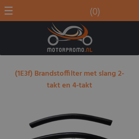
☰
(0)
(1E3f) Brandstoffilter met slang 2-
takt en 4-takt