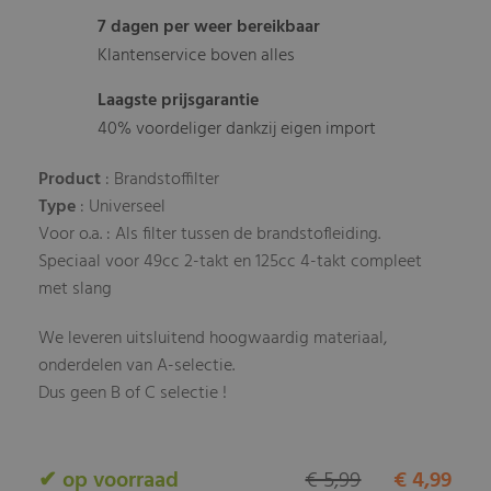
7 dagen per weer bereikbaar
Klantenservice boven alles
Laagste prijsgarantie
40% voordeliger dankzij eigen import
Product
: Brandstoffilter
Type
: Universeel
Voor o.a. : Als filter tussen de brandstofleiding.
Speciaal voor 49cc 2-takt en 125cc 4-takt compleet
met slang
We leveren uitsluitend hoogwaardig materiaal,
onderdelen van A-selectie.
Dus geen B of C selectie !
✔ op voorraad
€ 5,99
€ 4,99