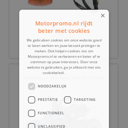
×
Motorpromo.nl rijdt
beter met cookies
€ 12,49
We gebruiken cookies om onze website goed
te laten werken en jouw bezoek prettiger te
maken. Ook helpen cookies ons om
Motorpromo.nl te verbeteren en beter af te
stemmen op jouw interesses. Door onze
website te gebruiken, ga je akkoord met ons
cookiebeleid.
Lees verder
Kinderquad 49cc Repti Rally 6inch blue
NOODZAKELIJK
PRESTATIE
TARGETING
FUNCTIONEEL
UNCLASSIFIED