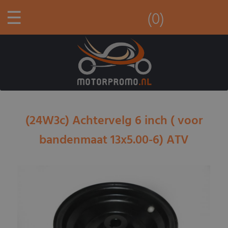
☰
(0)
(24W3c) Achtervelg 6 inch ( voor
bandenmaat 13x5.00-6) ATV