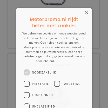
×
Motorpromo.nl rijdt
beter met cookies
€ 24,99
We gebruiken cookies om onze website goed
te laten werken en jouw bezoek prettiger te
maken. Ook helpen cookies ons om
Motorpromo.nl te verbeteren en beter af te
stemmen op jouw interesses. Door onze
website te gebruiken, ga je akkoord met ons
cookiebeleid.
Lees verder
(8i3h) Kraagmoer M15
NOODZAKELIJK
PRESTATIE
TARGETING
FUNCTIONEEL
UNCLASSIFIED