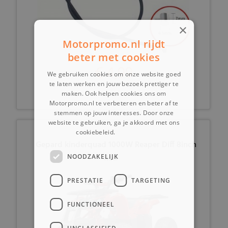
×
Motorpromo.nl rijdt
beter met cookies
€ 4,99
We gebruiken cookies om onze website goed
te laten werken en jouw bezoek prettiger te
maken. Ook helpen cookies ons om
Motorpromo.nl te verbeteren en beter af te
stemmen op jouw interesses. Door onze
website te gebruiken, ga je akkoord met ons
cookiebeleid.
Lees verder
Gepard kinderquad 1000W Reaper Diff 8inch
Red
NOODZAKELIJK
PRESTATIE
TARGETING
FUNCTIONEEL