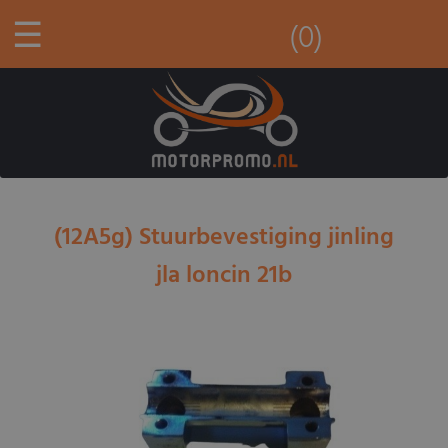
☰
(0)
(12A5g) Stuurbevestiging jinling
jla loncin 21b