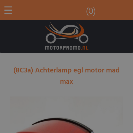
☰
(0)
(8C3a) Achterlamp egl motor mad
max