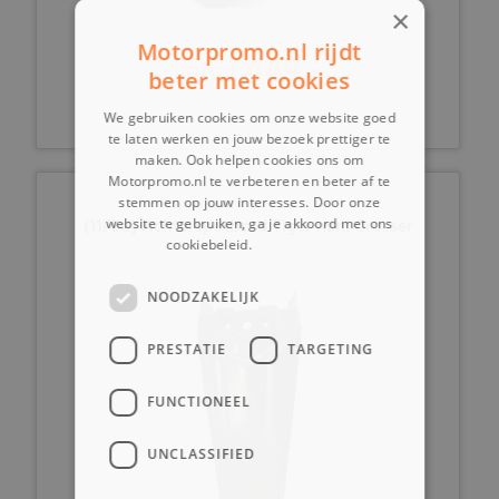
×
Motorpromo.nl rijdt
449,-
vanaf
beter met cookies
We gebruiken cookies om onze website goed
te laten werken en jouw bezoek prettiger te
maken. Ook helpen cookies ons om
Motorpromo.nl te verbeteren en beter af te
stemmen op jouw interesses. Door onze
(11F5d) Achterspatbord Tiger mini Crosser
website te gebruiken, ga je akkoord met ons
cookiebeleid.
Lees verder
NOODZAKELIJK
PRESTATIE
TARGETING
FUNCTIONEEL
UNCLASSIFIED