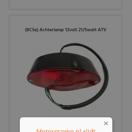
(8C5e) Achterlamp 12volt 21/5watt ATV
€ 19,99
×
Motorpromo.nl rijdt