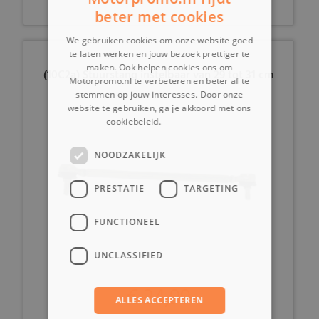
beter met cookies
We gebruiken cookies om onze website goed
te laten werken en jouw bezoek prettiger te
maken. Ook helpen cookies ons om
(10C2a) Stuurstang instelbaar van 29 tot 31 cm
Motorpromo.nl te verbeteren en beter af te
stemmen op jouw interesses. Door onze
website te gebruiken, ga je akkoord met ons
cookiebeleid.
Lees verder
NOODZAKELIJK
PRESTATIE
TARGETING
FUNCTIONEEL
UNCLASSIFIED
€ 24,99
ALLES ACCEPTEREN