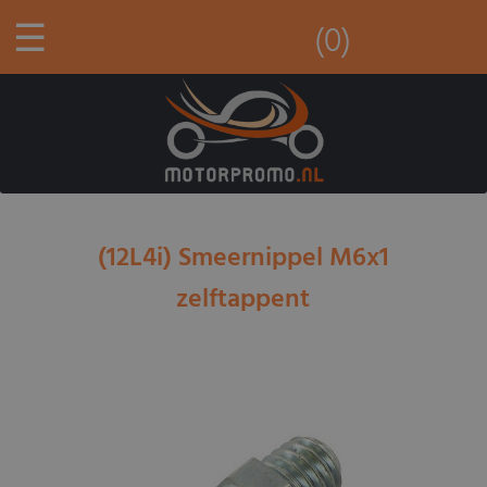
☰
(0)
(12L4i) Smeernippel M6x1
zelftappent