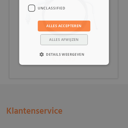
UNCLASSIFIED
ALLES ACCEPTEREN
ALLES AFWIJZEN
DETAILS WEERGEVEN
€ 14,99
Klantenservice