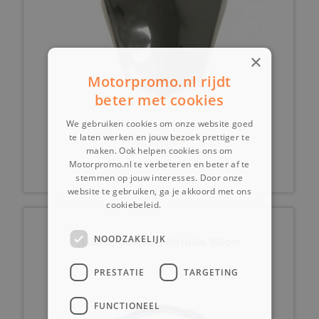
×
Motorpromo.nl rijdt
beter met cookies
We gebruiken cookies om onze website goed
€ 4,99
te laten werken en jouw bezoek prettiger te
maken. Ook helpen cookies ons om
Motorpromo.nl te verbeteren en beter af te
stemmen op jouw interesses. Door onze
website te gebruiken, ga je akkoord met ons
cookiebeleid.
Lees verder
NOODZAKELIJK
(13A2b) Gaskabel dirtbike 105cm
PRESTATIE
TARGETING
FUNCTIONEEL