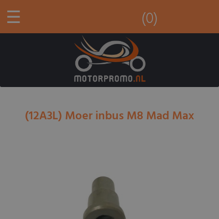
☰
(0)
(12A3L) Moer inbus M8 Mad Max