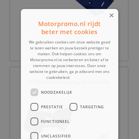
×
Motorpromo.nl rijdt
beter met cookies
€ 14,99
We gebruiken cookies om onze website goed
te laten werken en jouw bezoek prettiger te
maken. Ook helpen cookies ons om
Motorpromo.nl te verbeteren en beter af te
stemmen op jouw interesses. Door onze
website te gebruiken, ga je akkoord met ons
cookiebeleid.
Lees verder
(2C4b) startrelais jinling jla loncin 21b
NOODZAKELIJK
PRESTATIE
TARGETING
FUNCTIONEEL
UNCLASSIFIED