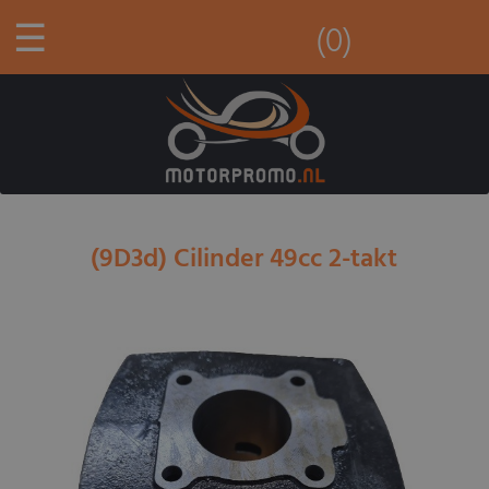
☰
(0)
(9D3d) Cilinder 49cc 2-takt