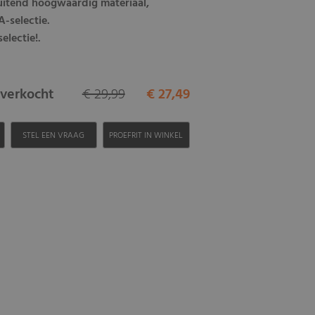
luitend hoogwaardig materiaal,
-selectie.
electie!.
itverkocht
€ 29,99
€ 27,49
H
STEL EEN VRAAG
PROEFRIT IN WINKEL