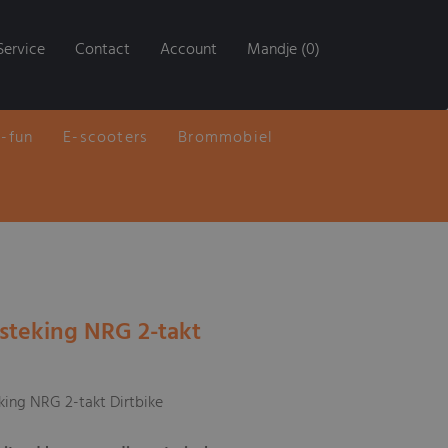
Service
Contact
Account
Mandje (0)
E-fun
E-scooters
Brommobiel
steking NRG 2-takt
king NRG 2-takt Dirtbike