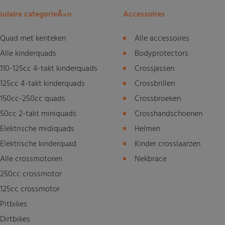
ulaire categorieÃ«n
Accessoires
Quad met kenteken
Alle accessoires
Alle kinderquads
Bodyprotectors
110-125cc 4-takt kinderquads
Crossjassen
125cc 4-takt kinderquads
Crossbrillen
150cc-250cc quads
Crossbroeken
50cc 2-takt miniquads
Crosshandschoenen
Elektrische midiquads
Helmen
Elektrische kinderquad
Kinder crosslaarzen
Alle crossmotoren
Nekbrace
250cc crossmotor
125cc crossmotor
Pitbikes
Dirtbikes