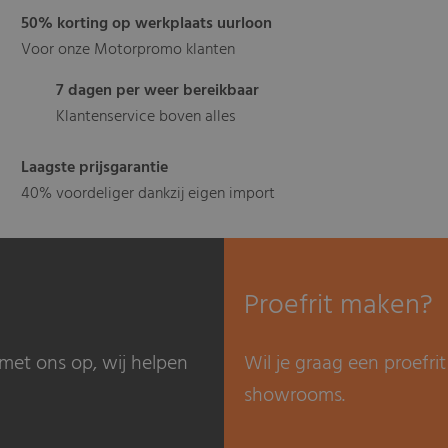
50% korting op werkplaats uurloon
Voor onze Motorpromo klanten
7 dagen per weer bereikbaar
Klantenservice boven alles
Laagste prijsgarantie
40% voordeliger dankzij eigen import
Proefrit maken?
met ons op, wij helpen
Wil je graag een proefr
showrooms.