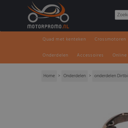
Quad met kenteken
Crossmotoren
Onderdelen
Accessoires
Online
Home
>
Onderdelen
>
onderdelen Dirtb