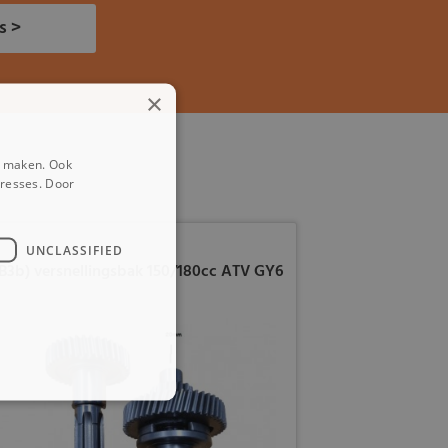
s >
×
e maken. Ook
eresses. Door
UNCLASSIFIED
B3b) versnellingsbak 150/180cc ATV GY6