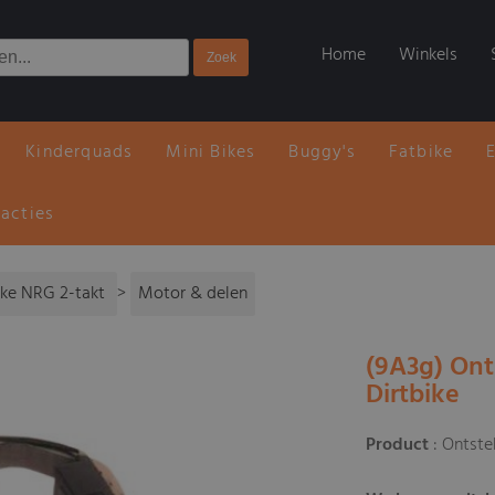
Home
Winkels
Kinderquads
Mini Bikes
Buggy's
Fatbike
 acties
ike NRG 2-takt
>
Motor & delen
(9A3g) Ont
Dirtbike
Product
: Ontste