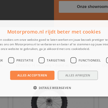
Onze showroom
Motorpromo.nl rijdt beter met cookies
n cookies om onze website goed te laten werken en jouw bezoek prettiger t
es ons om Motorpromo.nl te verbeteren en beter af te stemmen op jouw int
onze website te gebruiken, ga je akkoord met ons cookiebeleid.
Lees verder
JK
PRESTATIE
TARGETING
FUNCTIONEEL
as
(210D3a) 14 inch velg + band as 15mm (voor)
(20
ALLES ACCEPTEREN
ALLES AFWIJZEN
DETAILS WEERGEVEN