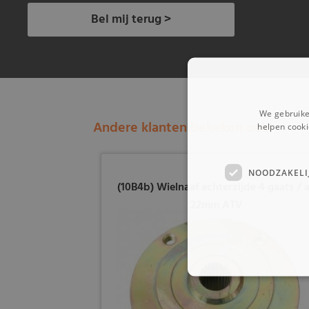
Bel mij terug >
We gebruike
Andere klanten bekeken ook:
helpen cooki
NOODZAKELI
(10B4b) Wielnaaf achterzijde 4 gaats / 
22mm ATV