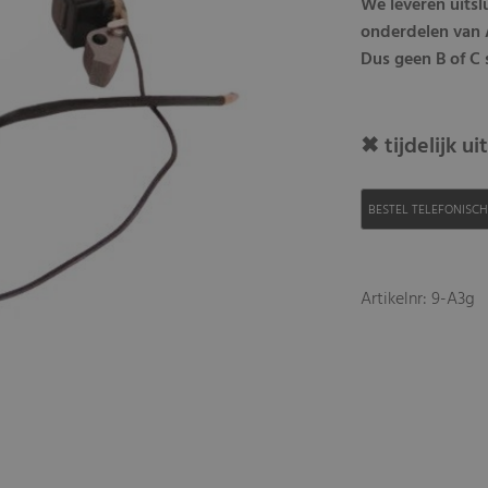
We leveren uits
onderdelen van A
Dus geen B of C s
✖ tijdelijk u
BESTEL TELEFONISC
Artikelnr: 9-A3g