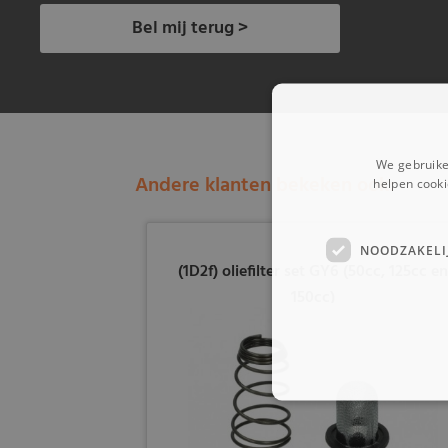
Bel mij terug >
We gebruike
Andere klanten bekeken ook:
helpen cooki
NOODZAKELI
(1D2f) oliefilter set GY6 (50cc, 125cc e
150cc)