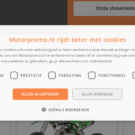
Onze showroom
Motorpromo.nl rijdt beter met cookies
n cookies om onze website goed te laten werken en jouw bezoek prettiger t
es ons om Motorpromo.nl te verbeteren en beter af te stemmen op jouw int
onze website te gebruiken, ga je akkoord met ons cookiebeleid.
Lees verder
JK
PRESTATIE
TARGETING
FUNCTIONEEL
n
Dirtbike 125cc CRX Bro V2 14/12 Green
f
ALLES ACCEPTEREN
ALLES AFWIJZEN
DETAILS WEERGEVEN