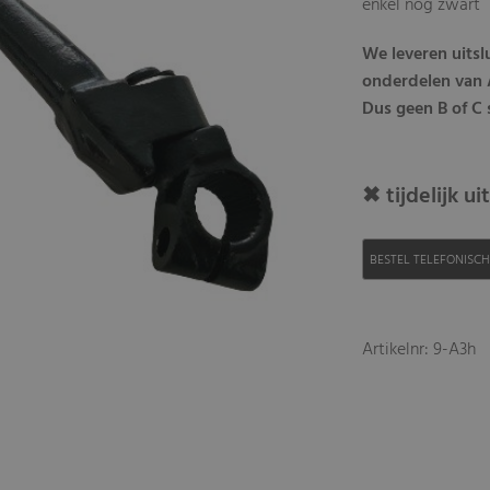
enkel nog zwart
We leveren uits
onderdelen van A
Dus geen B of C s
✖ tijdelijk u
BESTEL TELEFONISC
Artikelnr: 9-A3h