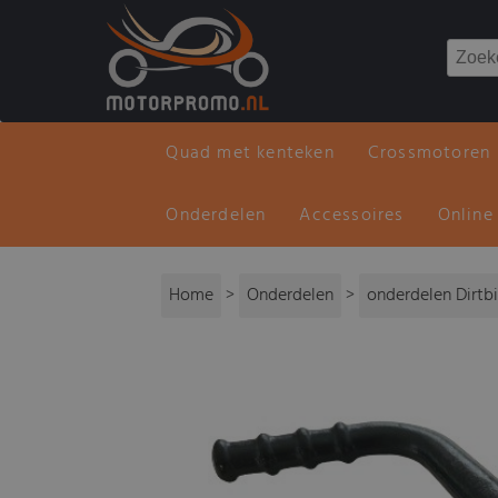
Quad met kenteken
Crossmotoren
Onderdelen
Accessoires
Online
Home
>
Onderdelen
>
onderdelen Dirtb