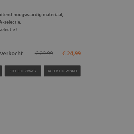
luitend hoogwaardig materiaal,
-selectie.
electie !
itverkocht
€ 29,99
€ 24,99
H
STEL EEN VRAAG
PROEFRIT IN WINKEL