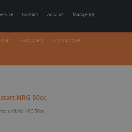
Service
Contact
Account
Mandje (0)
E-fun
E-scooters
Brommobiel
kstart NRG 50cc
arter dirtbike NRG 50cc