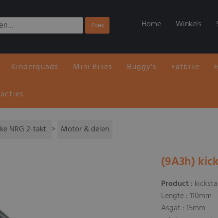
Home
Winkels
Kinderquads
Mini Bikes
Buggy's
Fatbike
 acties
ike NRG 2-takt
>
Motor & delen
(9A3h) kic
Product
: kickst
Lengte : 110mm
Asgat : 15mm