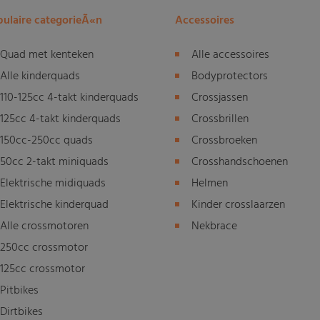
ulaire categorieÃ«n
Accessoires
Quad met kenteken
Alle accessoires
Alle kinderquads
Bodyprotectors
110-125cc 4-takt kinderquads
Crossjassen
125cc 4-takt kinderquads
Crossbrillen
150cc-250cc quads
Crossbroeken
50cc 2-takt miniquads
Crosshandschoenen
Elektrische midiquads
Helmen
Elektrische kinderquad
Kinder crosslaarzen
Alle crossmotoren
Nekbrace
250cc crossmotor
125cc crossmotor
Pitbikes
Dirtbikes