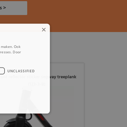
s >
×
e maken. Ook
eresses. Door
UNCLASSIFIED
ront reflector sticker segway treeplank
(123-3-B)