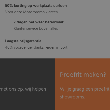
50% korting op werkplaats uurloon
Voor onze Motorpromo klanten
7 dagen per weer bereikbaar
Klantenservice boven alles
Laagste prijsgarantie
40% voordeliger dankzij eigen import
Proefrit maken?
met ons op, wij helpen
Wil je graag een proefr
showrooms.