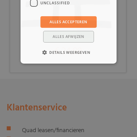
UNCLASSIFIED
ALLES ACCEPTEREN
ALLES AFWIJZEN
€ 24,99
DETAILS WEERGEVEN
Klantenservice
Quad leasen/financieren