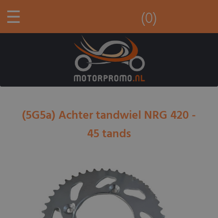
☰
(0)
(5G5a) Achter tandwiel NRG 420 -
45 tands