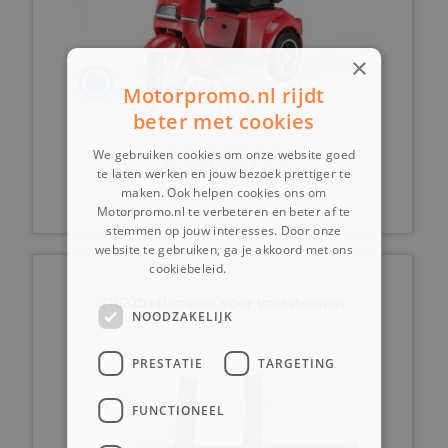
×
Motorpromo.nl rijdt
beter met cookies
€ 2545,00
We gebruiken cookies om onze website goed
te laten werken en jouw bezoek prettiger te
maken. Ook helpen cookies ons om
Motorpromo.nl te verbeteren en beter af te
stemmen op jouw interesses. Door onze
website te gebruiken, ga je akkoord met ons
cookiebeleid.
Lees verder
(11D2b) riempjes voor voetsteunen
NOODZAKELIJK
PRESTATIE
TARGETING
FUNCTIONEEL