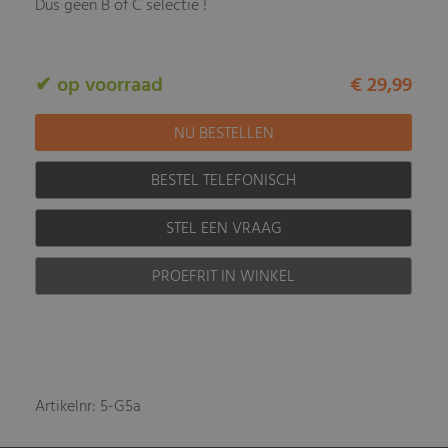
Dus geen B of C selectie !
✔ op voorraad
€ 29,99
BESTEL TELEFONISCH
STEL EEN VRAAG
PROEFRIT IN WINKEL
Artikelnr: 5-G5a