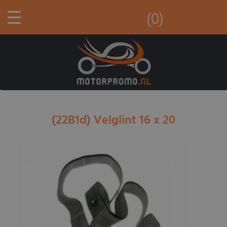
☰
(0)
(22B1d) Velglint 16 x 20