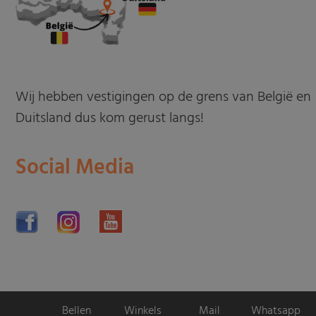
Wij hebben vestigingen op de grens van België en
Duitsland dus kom gerust langs!
Social Media
Bellen
Winkels
Mail
Whatsapp
Motorpromo.nl door
ProShops