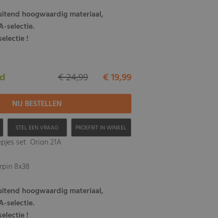
luitend hoogwaardig materiaal,
-selectie.
electie !
ad
€ 24,99
€ 19,99
H
STEL EEN VRAAG
PROEFRIT IN WINKEL
pjes set Orion 21A
erpin 8x38
luitend hoogwaardig materiaal,
-selectie.
electie !