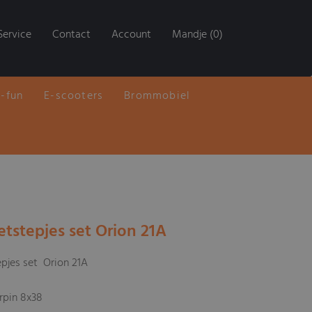
Service
Contact
Account
Mandje (0)
E-fun
E-scooters
Brommobiel
etstepjes set Orion 21A
pjes set Orion 21A
erpin 8x38