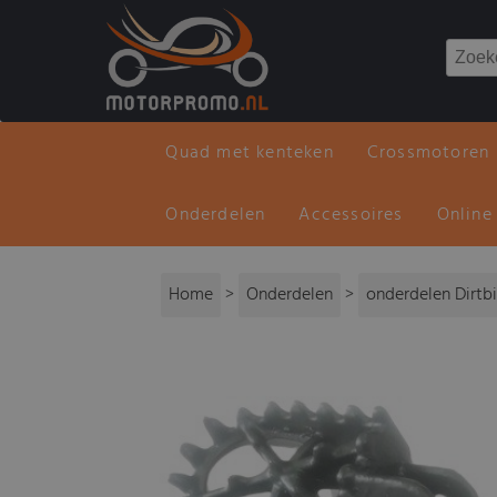
Quad met kenteken
Crossmotoren
Onderdelen
Accessoires
Online
Home
>
Onderdelen
>
onderdelen Dirtb