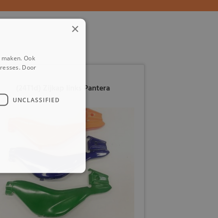
×
e maken. Ook
eresses. Door
(24T1d) Zijkap links Pantera
UNCLASSIFIED