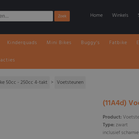
Home
Winkels
Kinderquads
Mini Bikes
Buggy's
Fatbike
 acties
ike 50cc - 250cc 4-takt
>
Voetsteunen
(11A4d) Vo
Product:
Voetste
Type:
zwart
inclusief scharni