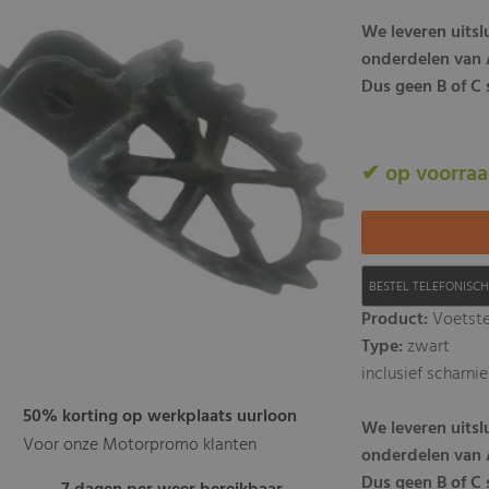
We leveren uits
onderdelen van A
Dus geen B of C s
✔ op voorra
BESTEL TELEFONISC
Product:
Voetste
Type:
zwart
inclusief scharni
50% korting op werkplaats uurloon
We leveren uits
Voor onze Motorpromo klanten
onderdelen van A
Dus geen B of C s