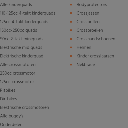
Alle kinderquads
Bodyprotectors
110-125cc 4-takt kinderquads
Crossjassen
125cc 4-takt kinderquads
Crossbrillen
150cc-250cc quads
Crossbroeken
50cc 2-takt miniquads
Crosshandschoenen
Elektrische midiquads
Helmen
Elektrische kinderquad
Kinder crosslaarzen
Alle crossmotoren
Nekbrace
250cc crossmotor
125cc crossmotor
Pitbikes
Dirtbikes
Elektrische crossmotoren
Alle buggy's
Onderdelen