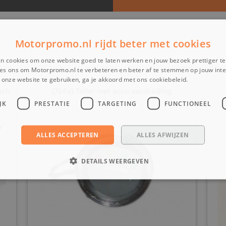
Motorpromo.nl rijdt beter met cookies
n cookies om onze website goed te laten werken en jouw bezoek prettiger t
es ons om Motorpromo.nl te verbeteren en beter af te stemmen op jouw int
onze website te gebruiken, ga je akkoord met ons cookiebeleid.
Lees verder
nch
(7L4a) Teller met accu aanduiding
JK
PRESTATIE
TARGETING
FUNCTIONEEL
ALLES ACCEPTEREN
ALLES AFWIJZEN
DETAILS WEERGEVEN