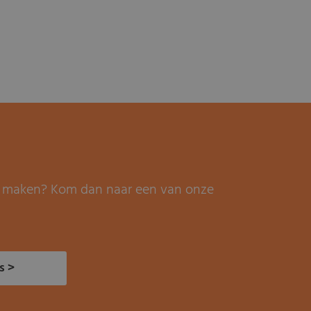
it maken? Kom dan naar een van onze
s >