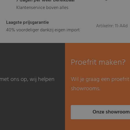
7 dagen per weer bereikbaar
Klantenservice boven alles
Laagste prijsgarantie
Artikelnr: 11-A4d
40% voordeliger dankzij eigen import
Proefrit maken?
met ons op, wij helpen
Wil je graag een proefr
showrooms.
Onze showroom