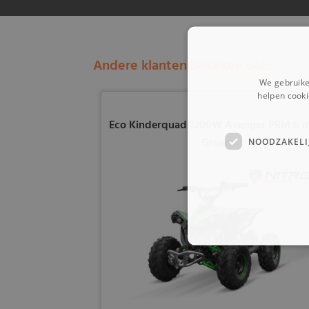
Andere klanten bekeken ook:
We gebruike
helpen cooki
Eco Kinderquad 1200W Avenger PRM 6 i
Groen
NOODZAKELI