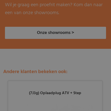
Wil je graag een proefrit maken? Kom dan naar
een van onze showrooms.
Onze showrooms >
Andere klanten bekeken ook:
(7J3g) Oplaadplug ATV + Step