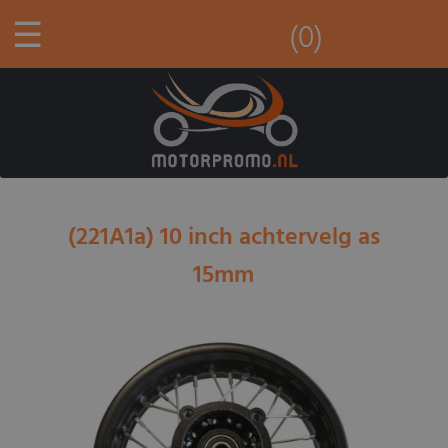
☰
(0)
(221A1a) 10 inch achtervelg as
15mm