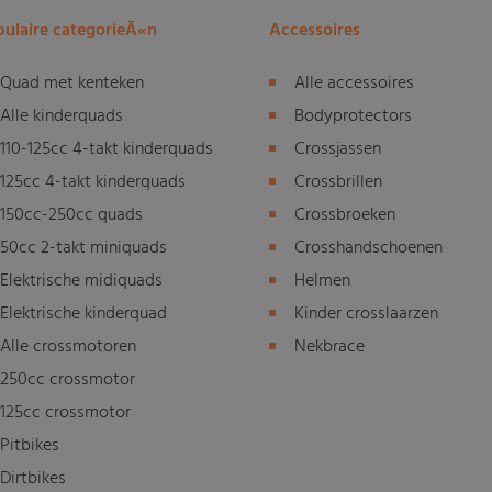
ulaire categorieÃ«n
Accessoires
Quad met kenteken
Alle accessoires
Alle kinderquads
Bodyprotectors
110-125cc 4-takt kinderquads
Crossjassen
125cc 4-takt kinderquads
Crossbrillen
150cc-250cc quads
Crossbroeken
50cc 2-takt miniquads
Crosshandschoenen
Elektrische midiquads
Helmen
Elektrische kinderquad
Kinder crosslaarzen
Alle crossmotoren
Nekbrace
250cc crossmotor
125cc crossmotor
Pitbikes
Dirtbikes