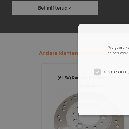
Bel mij terug >
We gebruike
Andere klanten bekeken ook:
helpen cooki
NOODZAKELI
(6H5e) Remschijf 190mm 3 bouts
bevestiging