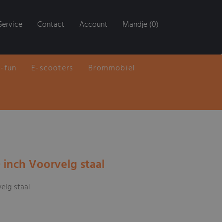
Service
Contact
Account
Mandje (0)
E-fun
E-scooters
Brommobiel
 inch Voorvelg staal
velg staal