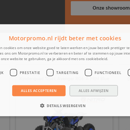
Onze showroom
Motorpromo.nl rijdt beter met cookies
n cookies om onze website goed te laten werken en jouw bezoek prettiger t
es ons om Motorpromo.nl te verbeteren en beter af te stemmen op jouw int
onze website te gebruiken, ga je akkoord met ons cookiebeleid.
Lees verder
JK
PRESTATIE
TARGETING
FUNCTIONEEL
Kinderquad 125cc Avenger RG6-A PRM Blue
(
ALLES ACCEPTEREN
ALLES AFWIJZEN
DETAILS WEERGEVEN