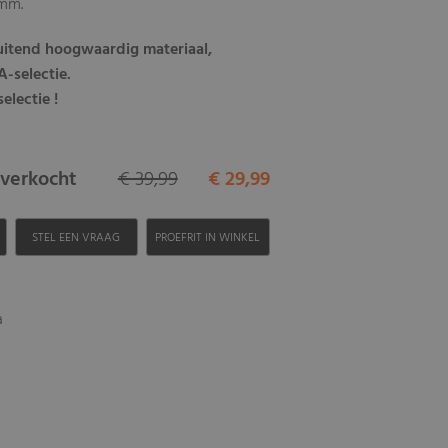
0mm.
luitend hoogwaardig materiaal,
-selectie.
electie !
itverkocht
€ 39,99
€ 29,99
H
STEL EEN VRAAG
PROEFRIT IN WINKEL
a