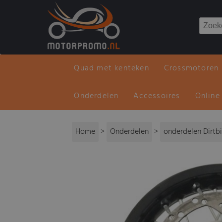
Quad met kenteken
Crossmotoren
Onderdelen
Accessoires
Online
Home
>
Onderdelen
>
onderdelen Dirtb