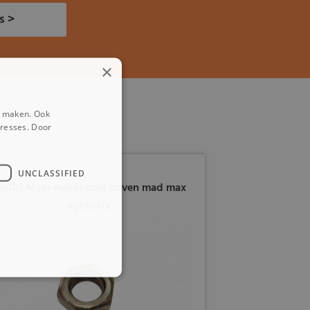
s >
×
e maken. Ook
eresses. Door
UNCLASSIFIED
8i4b) Moer fuseekogel boven mad max
eglmotor