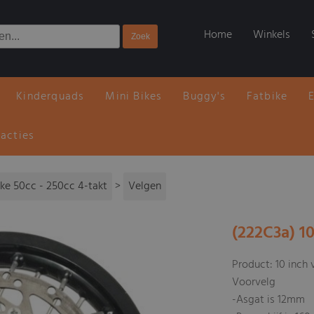
Home
Winkels
Kinderquads
Mini Bikes
Buggy's
Fatbike
 acties
ike 50cc - 250cc 4-takt
>
Velgen
(222C3a) 10
Product: 10 inch 
Voorvelg
-Asgat is 12mm