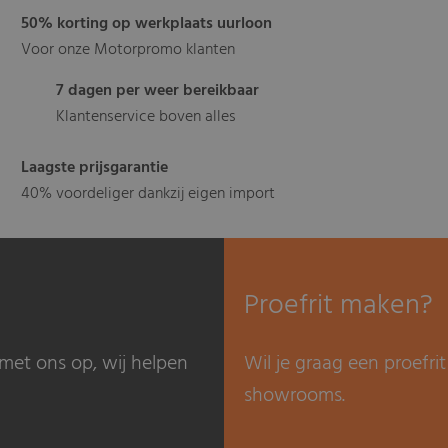
50% korting op werkplaats uurloon
Voor onze Motorpromo klanten
7 dagen per weer bereikbaar
Klantenservice boven alles
Laagste prijsgarantie
40% voordeliger dankzij eigen import
Proefrit maken?
met ons op, wij helpen
Wil je graag een proefr
showrooms.