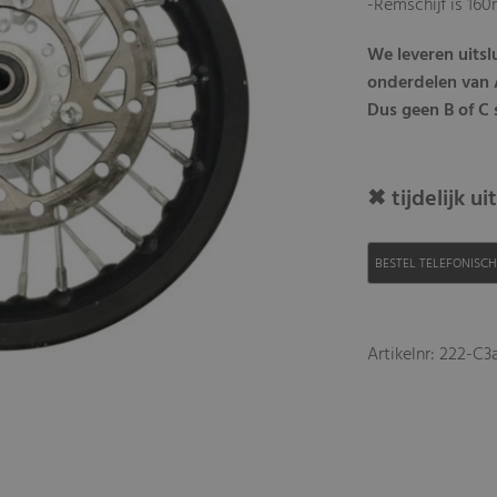
-Remschijf is 16
We leveren uits
onderdelen van A
Dus geen B of C s
✖ tijdelijk u
BESTEL TELEFONISC
Artikelnr: 222-C3